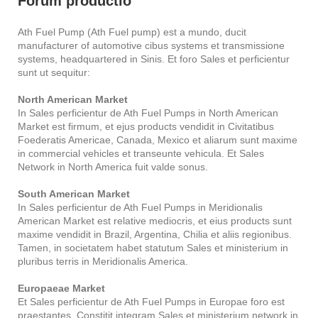
Forum productio
Ath Fuel Pump (Ath Fuel pump) est a mundo, ducit
manufacturer of automotive cibus systems et transmissione
systems, headquartered in Sinis. Et foro Sales et perficientur
sunt ut sequitur:
North American Market
In Sales perficientur de Ath Fuel Pumps in North American
Market est firmum, et ejus products vendidit in Civitatibus
Foederatis Americae, Canada, Mexico et aliarum sunt maxime
in commercial vehicles et transeunte vehicula. Et Sales
Network in North America fuit valde sonus.
South American Market
In Sales perficientur de Ath Fuel Pumps in Meridionalis
American Market est relative mediocris, et eius products sunt
maxime vendidit in Brazil, Argentina, Chilia et aliis regionibus.
Tamen, in societatem habet statutum Sales et ministerium in
pluribus terris in Meridionalis America.
Europaeae Market
Et Sales perficientur de Ath Fuel Pumps in Europae foro est
praestantes. Constitit integram Sales et ministerium network in