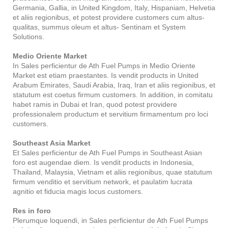
Germania, Gallia, in United Kingdom, Italy, Hispaniam, Helvetia
et aliis regionibus, et potest providere customers cum altus-
qualitas, summus oleum et altus- Sentinam et System
Solutions.
Medio Oriente Market
In Sales perficientur de Ath Fuel Pumps in Medio Oriente
Market est etiam praestantes. Is vendit products in United
Arabum Emirates, Saudi Arabia, Iraq, Iran et aliis regionibus, et
statutum est coetus firmum customers. In addition, in comitatu
habet ramis in Dubai et Iran, quod potest providere
professionalem productum et servitium firmamentum pro loci
customers.
Southeast Asia Market
Et Sales perficientur de Ath Fuel Pumps in Southeast Asian
foro est augendae diem. Is vendit products in Indonesia,
Thailand, Malaysia, Vietnam et aliis regionibus, quae statutum
firmum venditio et servitium network, et paulatim lucrata
agnitio et fiducia magis locus customers.
Res in foro
Plerumque loquendi, in Sales perficientur de Ath Fuel Pumps