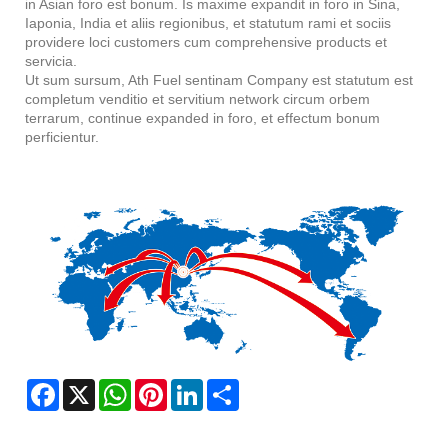
in Asian foro est bonum. Is maxime expandit in foro in Sina,
Iaponia, India et aliis regionibus, et statutum rami et sociis
providere loci customers cum comprehensive products et
servicia.
Ut sum sursum, Ath Fuel sentinam Company est statutum est
completum venditio et servitium network circum orbem
terrarum, continue expanded in foro, et effectum bonum
perficientur.
Facebook
X
WhatsApp
Pinterest
LinkedIn
Share