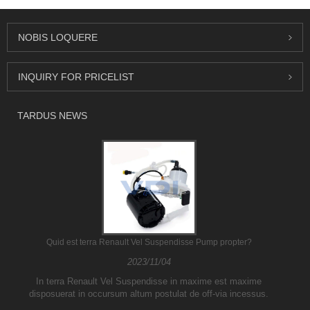
NOBIS LOQUERE
INQUIRY FOR PRICELIST
TARDUS NEWS
Quid est terra Renault Vel Suspendisse Pump propter?
2023/11/04
In terra Renault Vel Suspendisse in maxime est maxime
disposuerat in occursum altum postulat de off-via incessus.